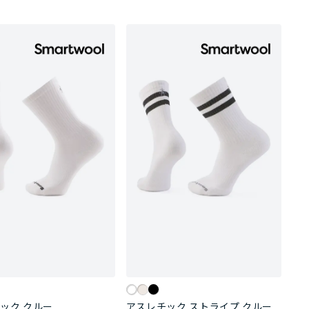
ック クルー
アスレチック ストライプ クルー