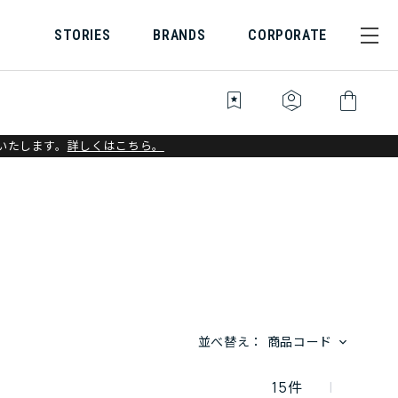
STORIES
BRANDS
CORPORATE
bookmark_star
identity_platform
shopping_bag
いたします。
詳しくはこちら。
並べ替え：
商品コード
15
件