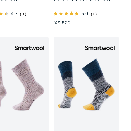
4.7
5.0
（3）
（1）
￥3,520