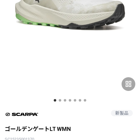
grid_view
新製品
ゴールデンゲートLT WMN
SC25235001370