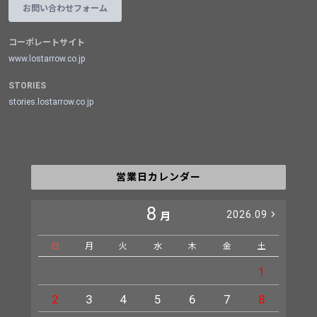
お問い合わせフォーム
コーポレートサイト
www.lostarrow.co.jp
STORIES
stories.lostarrow.co.jp
営業日カレンダー
8
2026.09
月
日
月
火
水
木
金
土
日
1
2
3
4
5
6
7
8
6