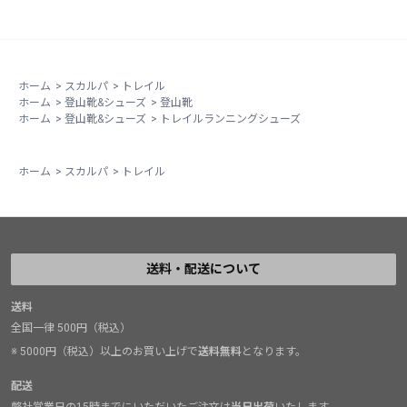
ホーム
>
スカルパ
>
トレイル
ホーム
>
登山靴&シューズ
>
登山靴
ホーム
>
登山靴&シューズ
>
トレイルランニングシューズ
ホーム
>
スカルパ
>
トレイル
送料・配送について
送料
全国一律 500円（税込）
※ 5000円（税込）以上のお買い上げで
送料無料
となります。
配送
弊社営業日の15時までにいただいたご注文は
当日出荷
いたします。