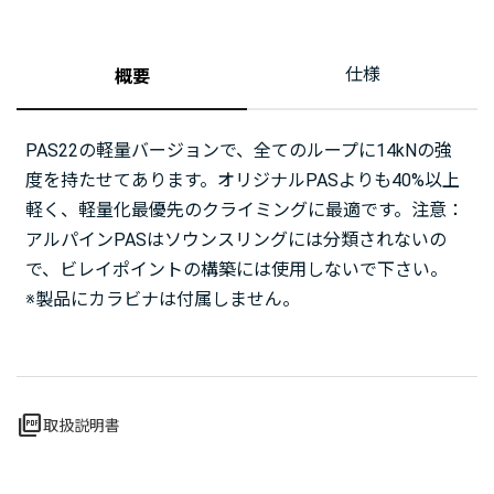
仕様
概要
PAS22の軽量バージョンで、全てのループに14kNの強
度を持たせてあります。オリジナルPASよりも40%以上
軽く、軽量化最優先のクライミングに最適です。注意：
アルパインPASはソウンスリングには分類されないの
で、ビレイポイントの構築には使用しないで下さい。
※製品にカラビナは付属しません。
picture_as_pdf
取扱説明書