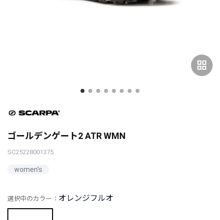
grid_view
ゴールデンゲート2 ATR WMN
SC25228001375
women's
オレンジフルオ
選択中のカラー：