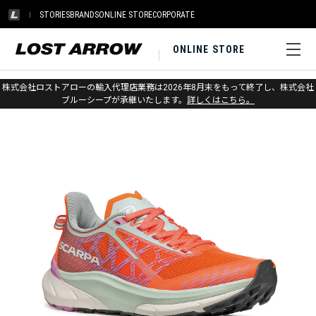
STORIES
BRANDS
ONLINE STORE
CORPORATE
ONLINE STORE
ホーム
>
スカルパ
>
トレイルランニング
株式会社ロストアローの輸入代理店業務は2026年8月末をもって終了し、株式会社
ブルーシープが承継いたします。
詳しくはこちら。