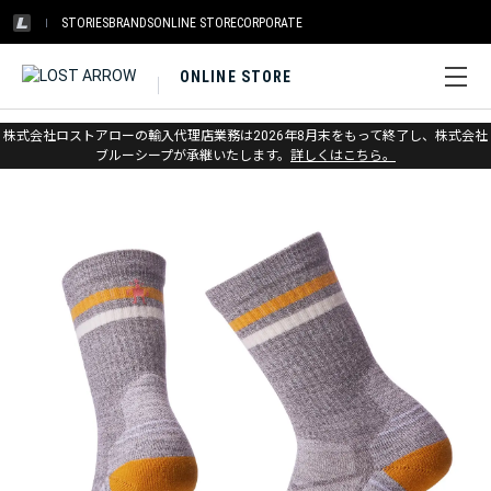
STORIES
BRANDS
ONLINE STORE
CORPORATE
ONLINE STORE
ホーム
>
スマートウール
>
ソックス
>
ハイク
株式会社ロストアローの輸入代理店業務は2026年8月末をもって終了し、株式会社
ブルーシープが承継いたします。
詳しくはこちら。