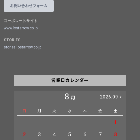
お問い合わせフォーム
コーポレートサイト
www.lostarrow.co.jp
STORIES
stories.lostarrow.co.jp
営業日カレンダー
8
2026.09
月
日
月
火
水
木
金
土
日
1
2
3
4
5
6
7
8
6