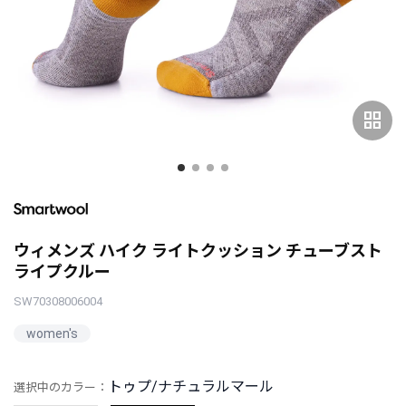
grid_view
ウィメンズ ハイク ライトクッション チューブスト
ライプクルー
SW70308006004
women's
トゥプ/ナチュラルマール
選択中のカラー：