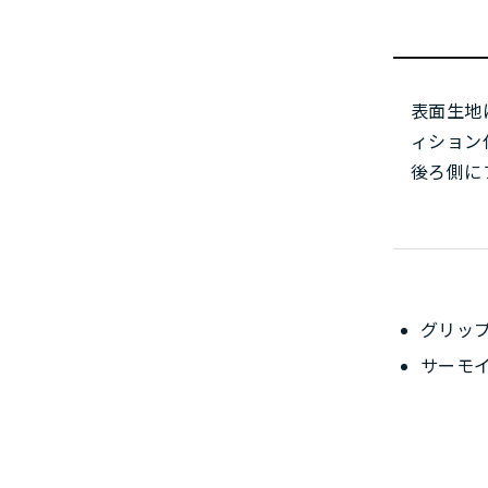
表面生地
ィション
後ろ側に
グリッ
サーモ