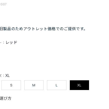
2007
旧製品のためアウトレット価格でのご提供です。
レッド
ー：
XL
ズ：
S
M
L
XL
選び方