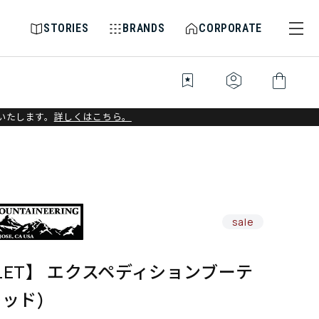
STORIES
BRANDS
CORPORATE
bookmark_star
identity_platform
shopping_bag
いたします。
詳しくはこちら。
sale
LET】 エクスペディションブーテ
レッド)