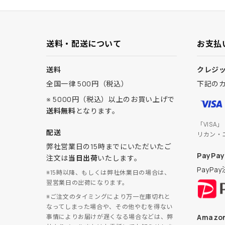
送料・配送について
お支払
送料
クレジ
全国一律 500円（税込）
下記の
※ 5000円（税込）以上のお買い上げで
送料無料
となります。
「VISA
配送
リカン・
弊社営業日の15時までにいただいたご
PayPay
注文は
当日出荷
いたします。
PayP
※15時以降、もしくは弊社休業日の場合は、
翌営業日の出荷になります。
※ご注文のタイミングにより万一在庫切れと
なってしまった場合や、その他やむを得ない
Amazon
事情によりお届けが遅くなる場合などは、弊