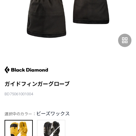
grid_view
ガイドフィンガーグローブ
BD75061001004
ビーズワックス
選択中のカラー：