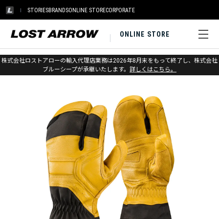
STORIES
BRANDS
ONLINE STORE
CORPORATE
ONLINE STORE
ホーム
>
ブラックダイヤモンド
>
グローブ
>
スキー
株式会社ロストアローの輸入代理店業務は2026年8月末をもって終了し、株式会社
ブルーシープが承継いたします。
詳しくはこちら。