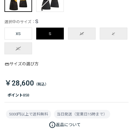
S
選択中のサイズ：
XS
S
M
L
XL
サイズの選び方
￥28,600
ポイント
858
5000円以上で送料無料
当日発送（営業日15時まで）
info
返品について