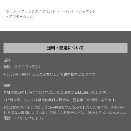
ホーム
>
ブラックダイヤモンド
>
アパレル
>
ジャケット
>
アウターシェル
送料・配送について
送料
全国一律 500円（税込）
※ 5000円（税込）以上のお買い上げで
送料無料
となります。
配送
弊社営業日の15時までにいただいたご注文は
当日出荷
いたします。
※15時以降、もしくは弊社休業日の場合は、翌営業日の出荷になります。
※ご注文のタイミングにより万一在庫切れとなってしまった場合や、その他や
むを得ない事情によりお届けが遅くなる場合などは、弊社よりメールまたはお
電話にてお知らせします。