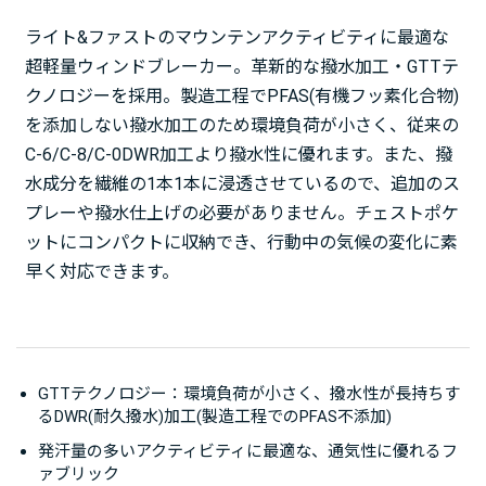
ライト&ファストのマウンテンアクティビティに最適な
超軽量ウィンドブレーカー。革新的な撥水加工・GTTテ
クノロジーを採用。製造工程でPFAS(有機フッ素化合物)
を添加しない撥水加工のため環境負荷が小さく、従来の
C-6/C-8/C-0DWR加工より撥水性に優れます。また、撥
水成分を繊維の1本1本に浸透させているので、追加のス
プレーや撥水仕上げの必要がありません。チェストポケ
ットにコンパクトに収納でき、行動中の気候の変化に素
早く対応できます。
GTTテクノロジー：環境負荷が小さく、撥水性が長持ちす
るDWR(耐久撥水)加工(製造工程でのPFAS不添加)
発汗量の多いアクティビティに最適な、通気性に優れるフ
ァブリック