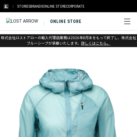
STORIES
BRANDS
ONLINE STORE
CORPORATE
ONLINE STORE
ホーム
>
ブラックダイヤモンド
>
アパレル
>
ジャケット
株式会社ロストアローの輸入代理店業務は2026年8月末をもって終了し、株式会社
>
アウターシェル
ブルーシープが承継いたします。
詳しくはこちら。