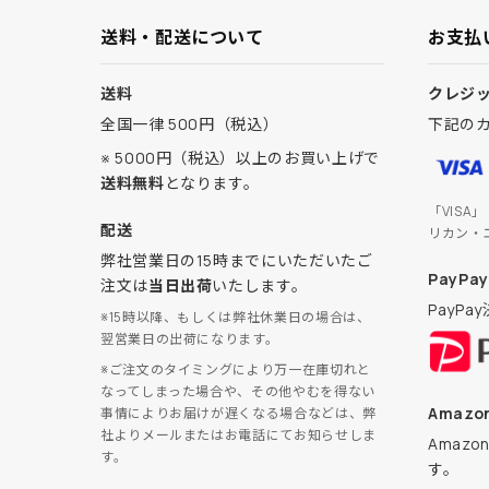
送料・配送について
お支払
送料
クレジ
全国一律 500円（税込）
下記の
※ 5000円（税込）以上のお買い上げで
送料無料
となります。
「VISA
配送
リカン・
弊社営業日の15時までにいただいたご
PayPay
注文は
当日出荷
いたします。
PayP
※15時以降、もしくは弊社休業日の場合は、
翌営業日の出荷になります。
※ご注文のタイミングにより万一在庫切れと
なってしまった場合や、その他やむを得ない
Amazon
事情によりお届けが遅くなる場合などは、弊
社よりメールまたはお電話にてお知らせしま
Amaz
す。
す。