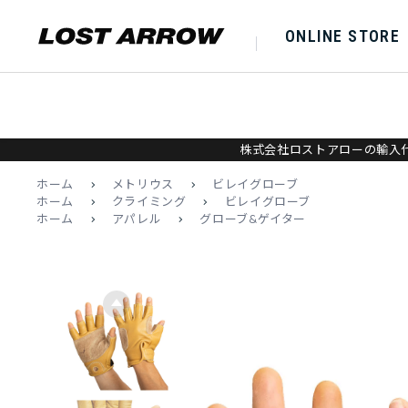
ONLINE STORE
株式会社ロストアローの輸入代
ホーム
>
メトリウス
>
ビレイグローブ
ホーム
>
クライミング
>
ビレイグローブ
ホーム
>
アパレル
>
グローブ&ゲイター