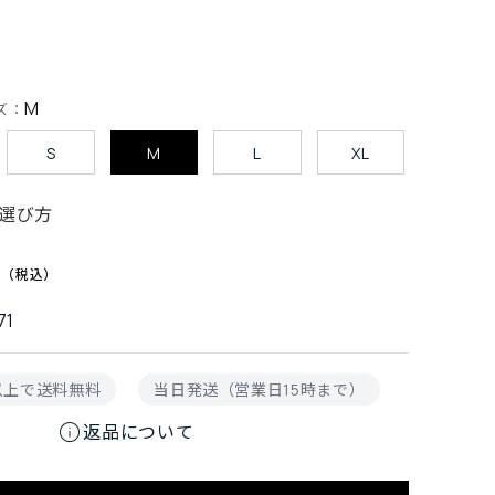
M
ズ：
S
M
L
XL
選び方
0
71
円以上で送料無料
当日発送（営業日15時まで）
info
返品について