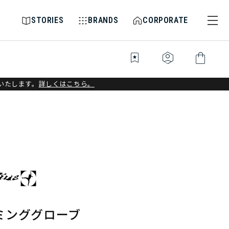
STORIES
BRANDS
CORPORATE
bookmark_star
identity_platform
shopping_bag
いたします。
詳しくはこちら。
ミンググローブ