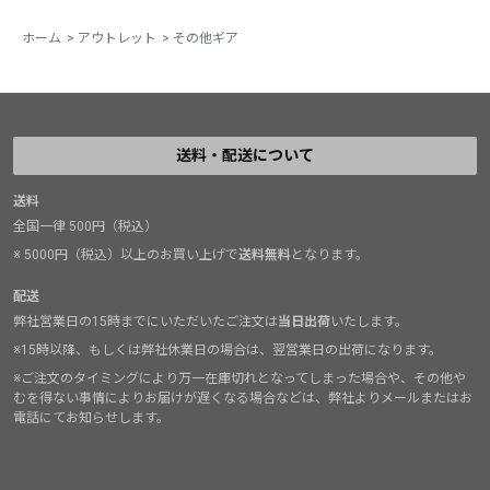
ホーム
>
アウトレット
>
その他ギア
送料・配送について
送料
全国一律 500円（税込）
※ 5000円（税込）以上のお買い上げで
送料無料
となります。
配送
弊社営業日の15時までにいただいたご注文は
当日出荷
いたします。
※15時以降、もしくは弊社休業日の場合は、翌営業日の出荷になります。
※ご注文のタイミングにより万一在庫切れとなってしまった場合や、その他や
むを得ない事情によりお届けが遅くなる場合などは、弊社よりメールまたはお
電話にてお知らせします。