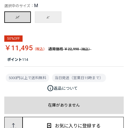
M
選択中のサイズ：
M
L
50%OFF
￥11,495
通常価格 ￥22,990
ポイント
114
5000円以上で送料無料
当日発送（営業日15時まで）
info
返品について
在庫がありません
お気に入りに登録する