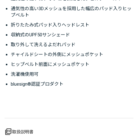
ルトが、しっかりとホールドして荷重を分散するので、
通気性の高い3Dメッシュを採用した幅広のパッド入りヒッ
長時間の抱っこでも快適な背負い心地です。
プベルト
折りたたみ式パッド入りヘッドレスト
持ち手のついたボックスに入っており、贈り物としても
収納式のUPF50サンシェード
喜ばれます。
取り外して洗えるよだれパッド
チャイルドシートの外側にメッシュポケット
※備考欄に「プレゼントです」とご記入いただければ、
金額のわかる納品書等を同梱せずに発送します。
ヒップベルト前面にメッシュポケット
※ラッピングは承っておりません。
洗濯機使用可
bluesign®認証プロダクト
picture_as_pdf
取扱説明書