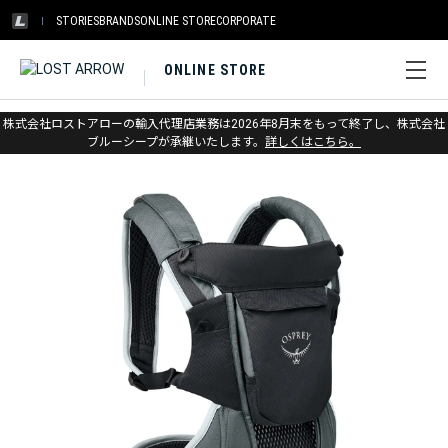
STORIES
BRANDS
ONLINE STORE
CORPORATE
ONLINE STORE
ホーム
>
オスプレー
>
キッズ&ベビー
>
ベビーキャリア
株式会社ロストアローの輸入代理店業務は2026年8月末をもって終了し、株式会社
ブルーシープが承継いたします。
詳しくはこちら。