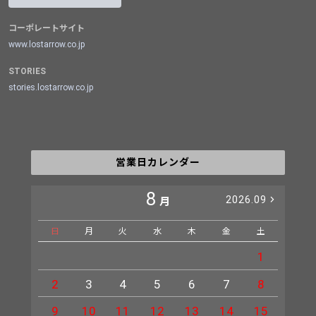
コーポレートサイト
www.lostarrow.co.jp
STORIES
stories.lostarrow.co.jp
営業日カレンダー
8
2026.09
月
日
月
火
水
木
金
土
日
1
2
3
4
5
6
7
8
6
9
10
11
12
13
14
15
13