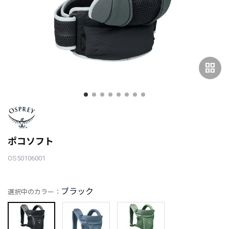
grid_view
ポコソフト
OS50106001
ブラック
選択中のカラー：