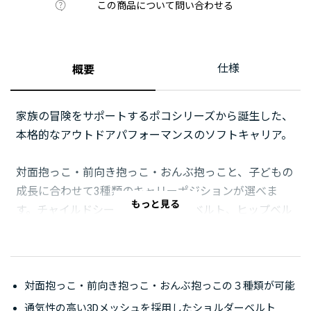
この商品について問い合わせる
仕様
概要
家族の冒険をサポートするポコシリーズから誕生した、
本格的なアウトドアパフォーマンスのソフトキャリア。
対面抱っこ・前向き抱っこ・おんぶ抱っこと、子どもの
成長に合わせて3種類のキャリーポジションが選べま
もっと見る
す。チャイルドシート、ショルダーベルト、ヒップベル
トに3Dメッシュを取り入れて通気性を高め、子どもも
大人もムレを軽減。ソフトキャリアは丸ごと洗濯機で洗
えて衛生的です。
対面抱っこ・前向き抱っこ・おんぶ抱っこの３種類が可能
登山パックのようなショルダーベルトや幅広のヒップベ
通気性の高い3Dメッシュを採用したショルダーベルト