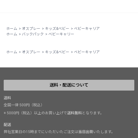
ホーム
>
オスプレー
>
キッズ&ベビー
>
ベビーキャリア
ホーム
>
バックパック
>
ベビーキャリー
ホーム
>
オスプレー
>
キッズ&ベビー
>
ベビーキャリア
送料・配送について
送料
全国一律 500円（税込）
※ 5000円（税込）以上のお買い上げで
送料無料
となります。
配送
弊社営業日の15時までにいただいたご注文は
当日出荷
いたします。