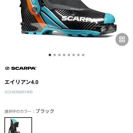
grid_view
エイリアン4.0
SC24256001400
ブラック
選択中のカラー：