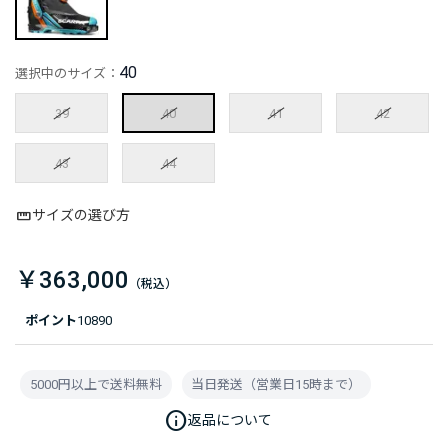
40
選択中のサイズ：
39
40
41
42
43
44
サイズの選び方
￥363,000
ポイント
10890
5000円以上で送料無料
当日発送（営業日15時まで）
info
返品について