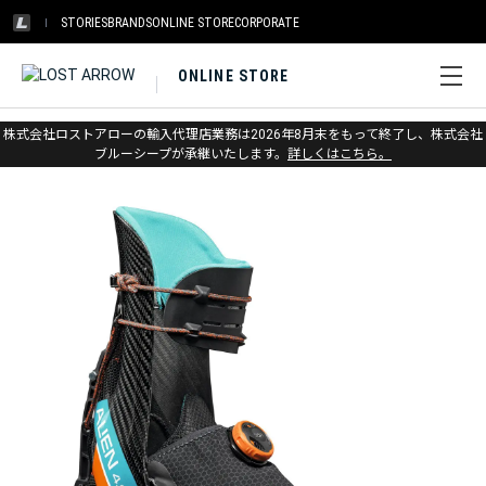
STORIES
BRANDS
ONLINE STORE
CORPORATE
ONLINE STORE
ホーム
>
スカルパ
>
スキー
>
アルパインツーリング
株式会社ロストアローの輸入代理店業務は2026年8月末をもって終了し、株式会社
ブルーシープが承継いたします。
詳しくはこちら。