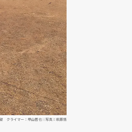
壁 クライマー：甲山哲也 写真：萩原悟
ー クライマー：成田啓 撮影：鈴木雄大