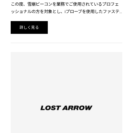
この度、雪崩ビーコンを業務でご使用されているプロフェ
ッショナルの方を対象とし、iプローブを使用したファステ
ストレスキュークリニックを、北海道・長野の2会場で開催
いたします。
詳しく見る
オーストリアから来日したピープス社契約ガイドが、iプロ
ーブでファインサーチの捜索時間を大幅に短縮できるファ
ステストレスキューシステムの実践や、雪崩ビーコンだけ
では対応しにくい深い埋没に対するiプローブの利用方法、
プロIPSの詳細スキャンの使い方など、雪上で実際の捜索に
近い形でiプローブとプロIPSの効果的な使い方について学べ
る貴重な機会です。