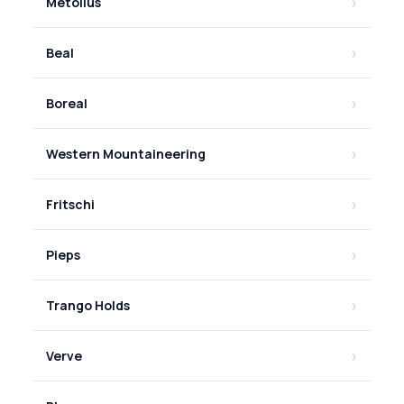
Metolius
Beal
Boreal
Western Mountaineering
Fritschi
Pieps
Trango Holds
Verve