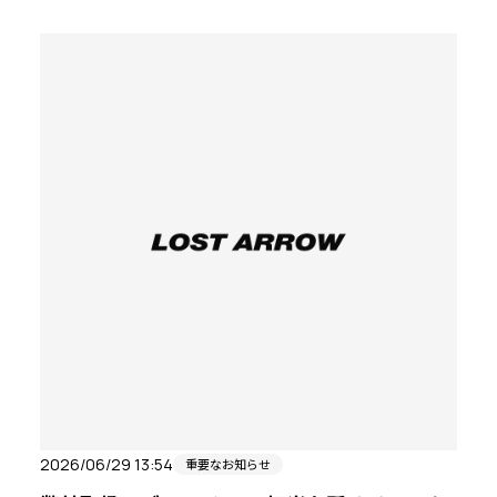
ロストアロー社員が立ち上げた新会社、株式会社ブルーシ
ープが承継いたします。
ロストアロー創業時から大切にしていた登山者、クライマ
ー、スキーヤーの皆様に寄り添い「山で本当に信頼できる
道具を選び、責任を持って皆様に届ける」という姿勢を受
け継ぎ、これからも真摯に歩んでまいります。
今後とも変わらぬご指導とご支援を賜りますよう、何卒宜
しくお願い申し上げます。
2026/06/29 13:54
重要なお知らせ