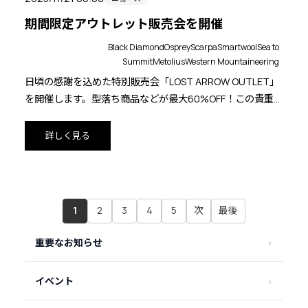
期間限定アウトレット販売会を開催
Black Diamond
Osprey
Scarpa
Smartwool
Sea to
Summit
Metolius
Western Mountaineering
日頃の感謝を込めた特別販売会「LOST ARROW OUTLET」
を開催します。型落ち商品などが最大60%OFF！この貴重な
チャンスをどうぞお見逃しなく。皆様のお越しをお待ちし
ております。
詳しく見る
お買い上げの方には、購入品ブランドのステッカーをプレ
ゼントいたします(枚数限定、なくなり次第終了)。
1
2
3
4
5
次
最後
重要なお知らせ
イベント