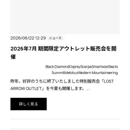
2026/06/22 12:29
ニュース
2026年7月 期間限定アウトレット販売会を開
催
Black Diamond
Osprey
Scarpa
Smartwool
Sea to
Summit
Metolius
Western Mountaineering
昨年、好評のうちに終了いたしました特別販売会「LOST
ARROW OUTLET」を今夏も開催します。
今回は開催期間を二回に分け、トレッキングギア中心のア
ウトレット、クライミングギア中心のアウトレットを延べ8
詳しく見る
日間にわたり開催いたします。この貴重なチャンスをどう
ぞお見逃しなく。
皆様のお越しをお待ちしております。