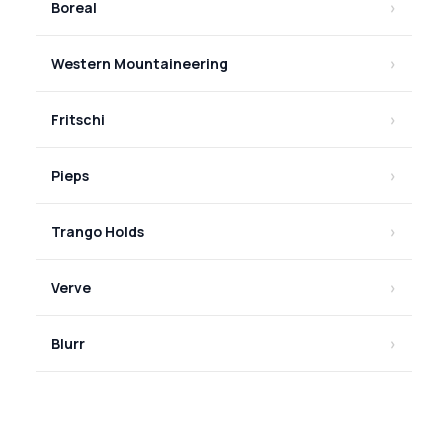
Boreal
Western Mountaineering
Fritschi
Pieps
Trango Holds
Verve
Blurr