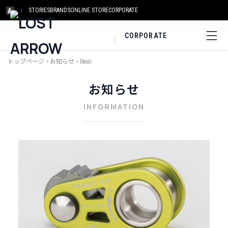
STORIES
BRANDS
ONLINE STORE
CORPORATE
CORPORATE
トップページ
>
お知らせ
>
Beal
お知らせ
INFORMATION