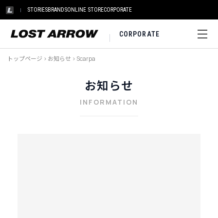
STORIES
BRANDS
ONLINE STORE
CORPORATE
CORPORATE
トップページ
>
お知らせ
>
Scarpa
お知らせ
INFORMATION