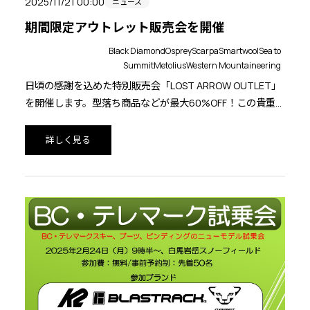
2025/11/21 00:00
ニュース
期間限定アウトレット販売会を開催
Black Diamond
Osprey
Scarpa
Smartwool
Sea to
Summit
Metolius
Western Mountaineering
日頃の感謝を込めた特別販売会「LOST ARROW OUTLET」
を開催します。型落ち商品などが最大60%OFF！この貴重な
チャンスをどうぞお見逃しなく。皆様のお越しをお待ちし
ております。
詳しく見る
お買い上げの方には、購入品ブランドのステッカーをプレ
ゼントいたします(枚数限定、なくなり次第終了)。