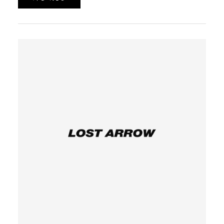
日間にわたり開催いたします。この貴重なチャンスをどう
ぞお見逃しなく。
皆様のお越しをお待ちしております。