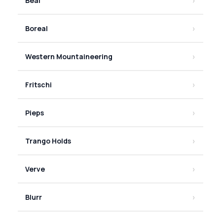
Beal
Boreal
Western Mountaineering
Fritschi
Pieps
Trango Holds
Verve
Blurr