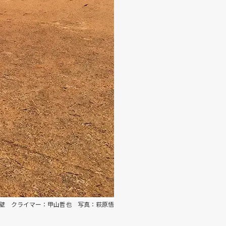
壁 クライマー：甲山哲也 写真：萩原悟
ー クライマー：成田啓 撮影：鈴木雄大