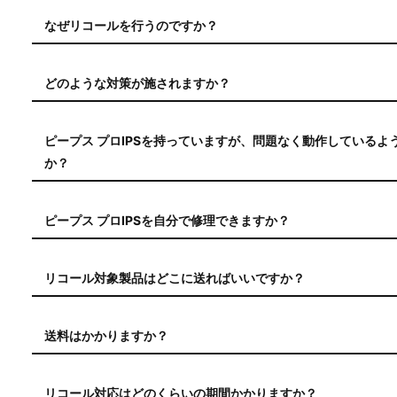
2023年、ある北米在住のお客様がヨーロッパ滞在中にピープス
注：リコール対策済みのピープス プロIPSは、製品本体とパ
行う必要があります。
た。2024年11月、その方は付属の電池を別のブランドの新
なぜリコールを行うのですか？
IPSの電源が入らなくなったことに気づきピープス社に問い
ピープス社の品質・安全基準によれば、既知の1件の不具合は
ムが調査した結果、ANSI(米国国家標準協会)規格の下限で
必要と判断しました。安全性を最大限に確保するため、このリ
どのような対策が施されますか？
かったことが判明しました。
し、対策したいと考えています。
ピープス プロIPSの電池ボックスの中央の電池端子の仕様を
ての単4電池の長さのバリエーションをカバーし、雪崩ビーコ
ピープス プロIPSを持っていますが、問題なく動作している
か？
いいえ。直ちに使用を中止し、リコール対応をご依頼ください
んし、使用者がこの危険性に気づかない可能性もありますので
ピープス プロIPSを自分で修理できますか？
さい。
いいえ。雪崩ビーコンが正しく機能するために、ピープス社に
ール対応をご依頼ください。
リコール対象製品はどこに送ればいいですか？
日本国内のお客様は下記の「お問い合わせフォーム」よりリコ
社ロストアローに送料着払いにてお送りください。
送料はかかりますか？
送料はこちらで負担いたします。
リコール対応はどのくらいの期間かかりますか？