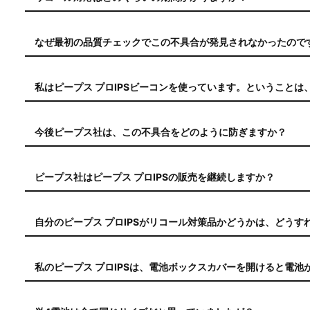
お客様のピープス プロIPSが弊社に到着次第、直ちに修理を
日程度をご予定ください。
なぜ最初の品質チェックでこの不具合が発見されなかったので
この不具合は、ピープス プロIPSのハウジング素材として新
ァイバー複合材の予期せぬ挙動に起因します。製造後、ハウジ
私はピープス プロIPSビーコンを使っています。ということ
を示しました。その結果、電池ボックスが0.2mm大きくなっ
ピープス プロIPSのご購入時に付属しているJIS規格または
せん。しかしながら、安全上のリスクがありますのでリコール
今後ピープス社は、この不具合をどのように防ぎますか？
とに変わりはありません。
この問題を認識した直後、配送を停止し、新しく製造される製
段を講じ、2024年11月21日以降に出荷される全ての新しいピ
ピープス社はピープス プロIPSの販売を継続しますか？
います。これにより、世界中で入手可能なすべての長さの単4
はい。今回のリコールは大変残念なことですが、ピープス プロ
減する画期的な技術が搭載されています。電池端子の接触不良
自分のピープス プロIPSがリコール対策品かどうかは、どうす
使用になれます。
リコール対策品は、いくつかの方法で判断することができます
リコール対策品は、製品パッケージの前面の「PIEPS PRO 
私のピープス プロIPSは、電池ボックスカバーを開けると電
を参照）。
これは、規格上限の電池を挿入した場合に起こることがありま
リコール対策品は、製品本体の前面と電池ボックス内部に白丸