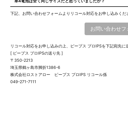
カバーが常に完全に閉じており、電池ボックスを固定するネジ
単4電池は全て同じサイズだと思っていましたが？
リコール対策品は、改良された電池端子を目視で確認すること
い。
電池は製造公差を考慮した規格(下記参照)に従って製造され
下記、お問い合わせフォームよりリコール対応をお申し込みくだ
リコール対策品のマーク
ANSI(米国国家標準協会) = 44.5mm〜43.3mm
お問い合わせフ
JIS(日本産業規格) = 44.5mm〜43.5mm
電池端子で確認
IEC(国際電気標準会議) = 44.5mm〜43.5mm
リコール対応をお申し込みの上、ピープス プロIPSを下記宛先
[ ピープス プロIPSの送り先 ]
PIEPS アプリ
〒350-2213
ピープス プロIPSをスマートフォンの「PIEPS」アプリに
埼玉県鶴ヶ島市脚折1386-6
ピープス プロIPSをBluetoothで「PIEPS」アプリに接続しま
株式会社ロストアロー ピープス プロIPS リコール係
ファームウェアが古い場合は、アップデートを促されます。
049-271-7111
次の画面で「バッテリー接点バージョン」が 「警告」（電池端
池端子が交換されている）が表示されます。
「PIEPS」アプリはファームウェアを常に最新の状態に保つこ
使用になっている全てのお客様にアプリのご使用を強くお勧め