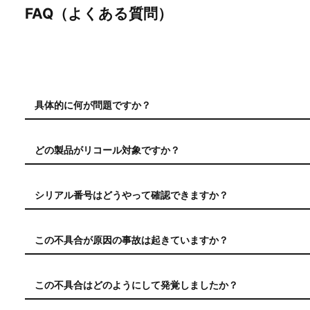
FAQ（よくある質問）
具体的に何が問題ですか？
ピープス プロIPSの電池ボックスの電池端子の許容値が、AN
た単4電池の使用に対し十分ではありませんでした。このため
どの製品がリコール対象ですか？
す。
2023年10月1日から2024年11月22日の間に製造・販売さ
ル番号の上4桁が2326～2445の範囲にある全ての製品がリ
シリアル番号はどうやって確認できますか？
下記のように不具合は機種により異なります。
シリアル番号は、電池ボックスカバーの内側にあるラベルに記
「PIEPS」アプリにピープス プロIPSをBluetooth接続
この不具合が原因の事故は起きていますか？
パターン 1： ピープス プロIPSの電源が入らない
電池ボックスカバーの内側に記載されているシリアル番号
いいえ、ピープス社の自主的なリコールです。現在のところ、
パターン 2： 衝撃や振動によりピープス プロIPSの電源が切
この不具合はどのようにして発覚しましたか？
ピープス プロIPSの使用者がこの危険性に気づかない可能性