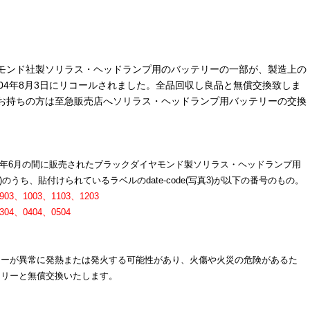
モンド社製ソリラス・ヘッドランプ用のバッテリーの一部が、製造上の
004年8月3日にリコールされました。全品回収し良品と無償交換致しま
お持ちの方は至急販売店へソリラス・ヘッドランプ用バッテリーの交換
。
2004年6月の間に販売されたブラックダイヤモンド製ソリラス・ヘッドランプ用
)のうち、貼付けられているラベルのdate-code(写真3)が以下の番号のもの。
903、1003、1103、1203
04、0404、0504
リーが異常に発熱または発火する可能性があり、火傷や火災の危険があるた
テリーと無償交換いたします。