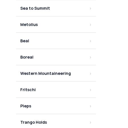
Sea to Summit
Metolius
Beal
Boreal
Western Mountaineering
Fritschi
Pieps
Trango Holds