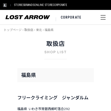
STORIES
BRANDS
ONLINE STORE
CORPORATE
CORPORATE
トップページ
>
取扱店
>
東北
>
福島県
取扱店
SHOP LIST
福島県
フリークライミング ジャンダルム
福島県 いわき市常磐西郷町落合292