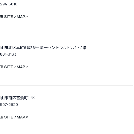
-294-6610
B SITE
MAP
↗
↗
岡山市北区本町6番36号 第一セントラルビル1・2階
-801-3133
B SITE
MAP
↗
↗
山市南区富浜町1-39
-897-2820
B SITE
MAP
↗
↗