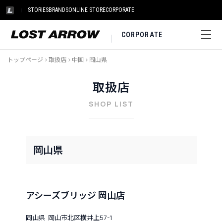
STORIES
BRANDS
ONLINE STORE
CORPORATE
CORPORATE
トップページ
>
取扱店
>
中国
>
岡山県
取扱店
SHOP LIST
岡山県
アシーズブリッジ 岡山店
岡山県 岡山市北区横井上57-1