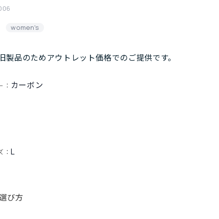
006
women's
旧製品のためアウトレット価格でのご提供です。
カーボン
ー：
L
ズ：
選び方