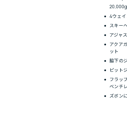
20,000
4ウェ
スキー
アジャ
アクア
ット
脇下の
ピット
フラッ
ベンチ
ズボン