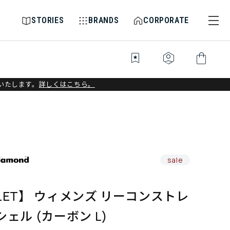
STORIES
BRANDS
CORPORATE
bookmark_star
identity_platform
shopping_bag
いたします。
詳しくはこちら。
sale
LET】 ウィメンズ リーコンストレ
シェル (カーボン L)