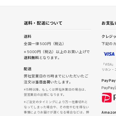
送料・配送について
お支払
送料
クレジ
全国一律 500円（税込）
下記の
※ 5000円（税込）以上のお買い上げで
送料無料
となります。
「VISA
配送
リカン・
弊社営業日の15時までにいただいたご
PayPay
注文は
当日出荷
いたします。
PayP
※15時以降、もしくは弊社休業日の場合は、
翌営業日の出荷になります。
※ご注文のタイミングにより万一在庫切れと
なってしまった場合や、その他やむを得ない
Amazon
事情によりお届けが遅くなる場合などは、弊