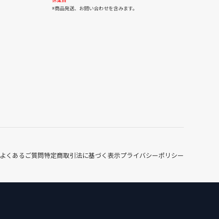
30
31
休業日
※商品発送、お問い合わせを含みます。
よくあるご質問
特定商取引法に基づく表示
プライバシーポリシー