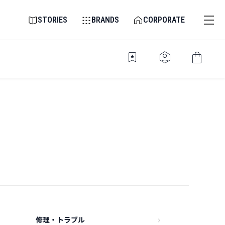
STORIES
BRANDS
CORPORATE
bookmark_star
identity_platform
shopping_bag
修理・トラブル