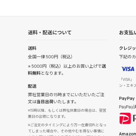
送料・配送について
お支払
送料
クレジッ
全国一律 500円（税込）
下記のカ
※ 5000円（税込）以上のお買い上げで
送
料無料
となります。
「VISA」
ン・エキ
配送
弊社営業日の15時までにいただいたご注
PayPay
文は
当日出荷
いたします。
PayP
※15時以降、もしくは弊社休業日の場合は、翌営
業日の出荷になります。
※ご注文のタイミングにより万一在庫切れとなっ
てしまった場合や、その他やむを得ない事情に
Amazon