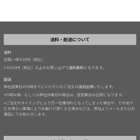
送料・配送について
送料
全国一律 500円（税込）
※ 5000円（税込）以上のお買い上げで
送料無料
となります。
配送
弊社営業日の15時までにいただいたご注文は
当日出荷
いたします。
※15時以降、もしくは弊社休業日の場合は、翌営業日の出荷になります。
※ご注文のタイミングにより万一在庫切れとなってしまった場合や、その他や
むを得ない事情によりお届けが遅くなる場合などは、弊社よりメールまたはお
電話にてお知らせします。