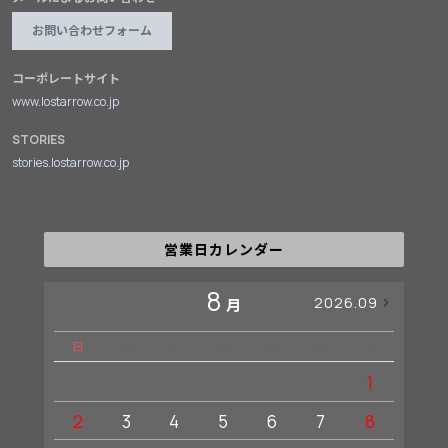
お問い合わせフォーム
コーポレートサイト
www.lostarrow.co.jp
STORIES
stories.lostarrow.co.jp
営業日カレンダー
8
2026.09
月
日
月
火
水
木
金
土
日
1
2
3
4
5
6
7
8
6