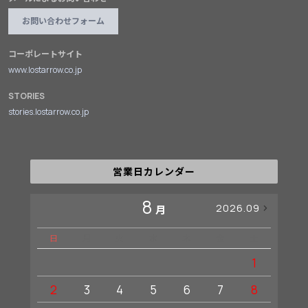
お問い合わせフォーム
コーポレートサイト
www.lostarrow.co.jp
STORIES
stories.lostarrow.co.jp
営業日カレンダー
8
2026.09
月
日
月
火
水
木
金
土
日
1
2
3
4
5
6
7
8
6