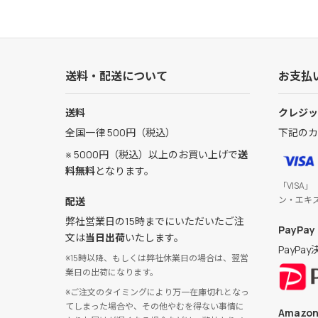
送料・配送について
お支払
送料
クレジッ
全国一律 500円（税込）
下記のカ
※ 5000円（税込）以上のお買い上げで
送
料無料
となります。
「VISA」
ン・エキ
配送
弊社営業日の15時までにいただいたご注
PayPay
文は
当日出荷
いたします。
PayP
※15時以降、もしくは弊社休業日の場合は、翌営
業日の出荷になります。
※ご注文のタイミングにより万一在庫切れとなっ
てしまった場合や、その他やむを得ない事情に
Amazon