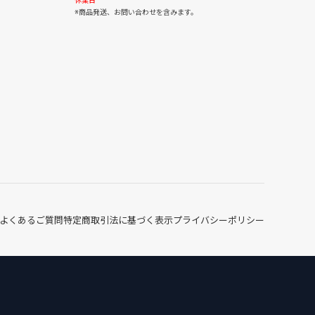
30
31
休業日
※商品発送、お問い合わせを含みます。
よくあるご質問
特定商取引法に基づく表示
プライバシーポリシー