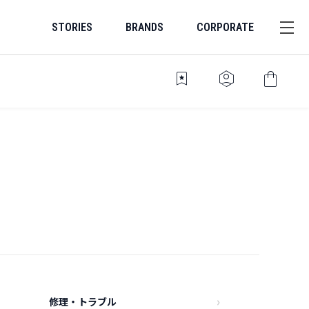
STORIES
BRANDS
CORPORATE
bookmark_star
identity_platform
shopping_bag
修理・トラブル