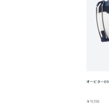
オービター65
￥11,110