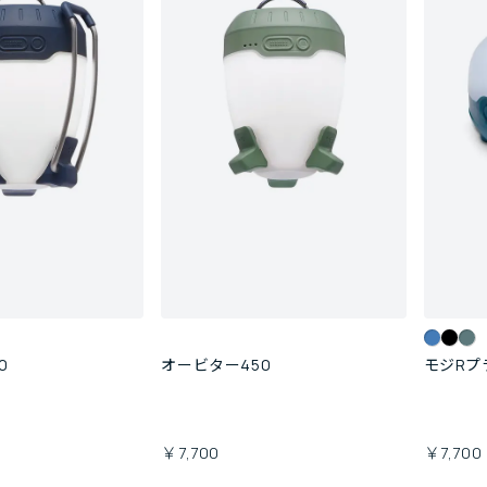
0
オービター450
モジRプ
￥7,700
￥7,700