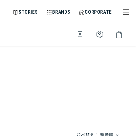
STORIES
BRANDS
CORPORATE
bookmark_star
identity_platform
shopping_bag
並べ替え：
新着順