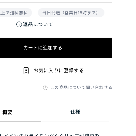
円以上で送料無料
当日発送（営業日15時まで）
info
返品について
カートに追加する
お気に入りに登録する
この商品について問い合わせる
仕様
概要
トメインのクライミングやクリップが成否を