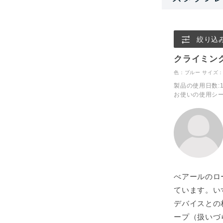
絞り込
クライミン
色：ブルー
サイズ：
製品の使用日数
:
お使いの使用シ
べアールのロー
ています。い
デバイスとの
ープ（扱いづ