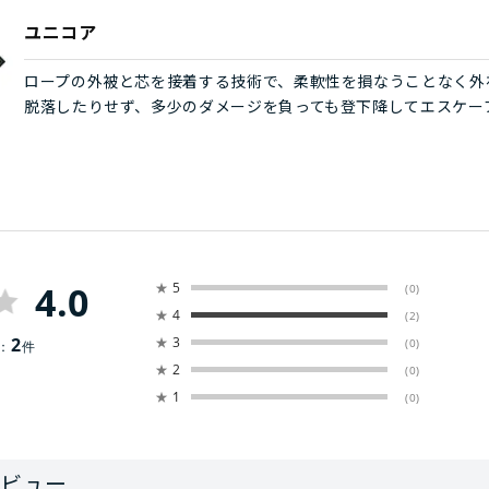
ユニコア
ロープの外被と芯を接着する技術で、柔軟性を損なうことなく外
脱落したりせず、多少のダメージを負っても登下降してエスケー
4.0
★
5
(0)
★
4
(2)
2
★
3
(0)
：
件
★
2
(0)
★
1
(0)