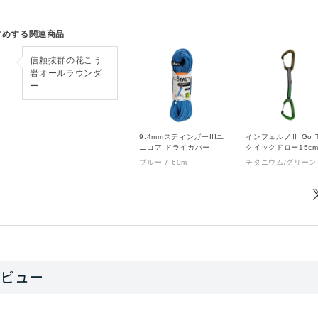
すめする関連商品
信頼抜群の花こう
岩オールラウンダ
ー
9.4mmスティンガーIIIユ
インフェルノⅡ Go T
ニコア ドライカバー
クイックドロー15c
ブルー
60m
チタニウム/グリーン