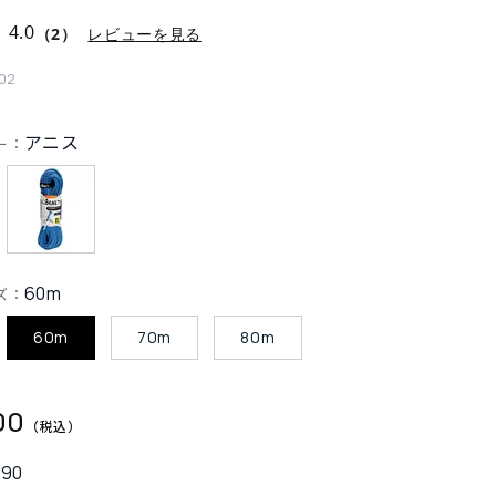
4.0
（2）
レビューを見る
02
アニス
ー：
60m
ズ：
60m
70m
80m
00
990