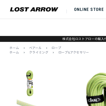
ONLINE STORE
株式会社ロストアローの輸入代
ホーム
>
ベアール
>
ロープ
ホーム
>
クライミング
>
ロープ&アクセサリー