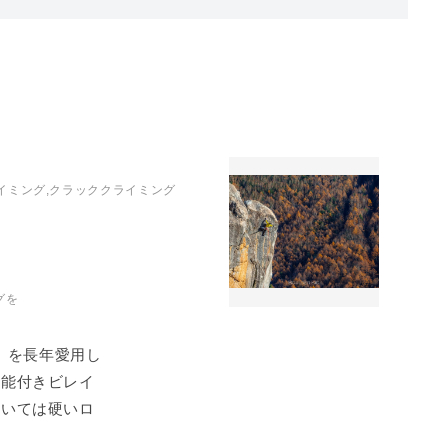
イミング,クラッククライミング
グを
ス）を長年愛用し
機能付きビレイ
ついては硬いロ