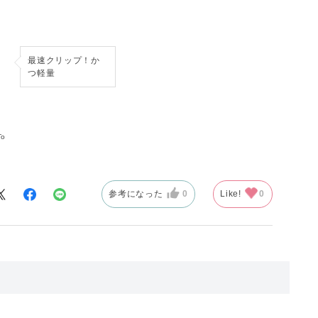
最速クリップ！か
つ軽量
o
m
参考になった
0
Like!
0