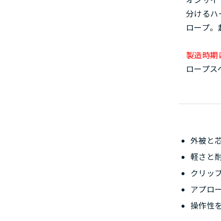
分けるハ
ロープ。
製造時期
ロープス
外被と
軽さと
クリッ
アプロ
操作性