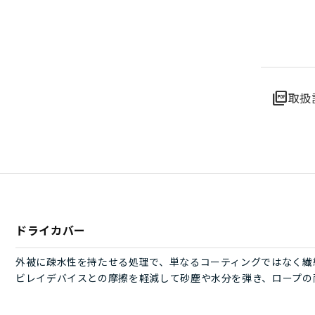
picture_as_pdf
取扱
ドライカバー
外被に疎水性を持たせる処理で、単なるコーティングではなく繊
ビレイデバイスとの摩擦を軽減して砂塵や水分を弾き、ロープの