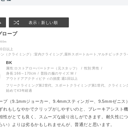
み
表示：新しい順
グロープ
60m
10日以上
ーン（クライミング）
:室内クライミング,屋外スポートルート,マルチピッチクラ
BK
属性:ロストアローパートナー（元スタッフ）
性別:
男性
身長:
166～170cm
普段の服のサイズ:
M
アウトドアアクティビティの頻度:
週1回以上
フリークライミング第2世代、スポートクライミング第1世代、クライミン
始めて43年経過
プ（9.1mmジョーカー、9.4mmスティンガー、9.5mmゼニ
ずれもしなやかでクリップがしやすいのと、ブレーキアシスト
相性がとても良く、スムーズな繰り出しができます。耐久性に
らい）よりは劣るかもしれませんが、普通だと思います。