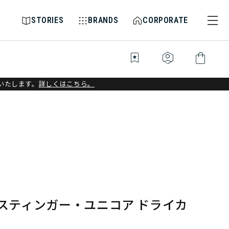
STORIES
BRANDS
CORPORATE
bookmark_star
identity_platform
shopping_bag
いたします。
詳しくはこちら。
mスティンガー・ユニコア ドライカ