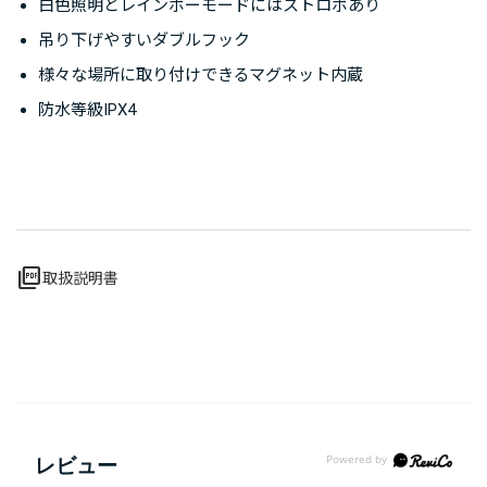
白色照明とレインボーモードにはストロボあり
吊り下げやすいダブルフック
様々な場所に取り付けできるマグネット内蔵
防水等級IPX4
picture_as_pdf
取扱説明書
レビュー