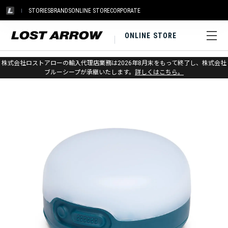
STORIES
BRANDS
ONLINE STORE
CORPORATE
ONLINE STORE
ホーム
>
ブラックダイヤモンド
>
ランプ
>
ランタン
株式会社ロストアローの輸入代理店業務は2026年8月末をもって終了し、株式会社
ブルーシープが承継いたします。
詳しくはこちら。