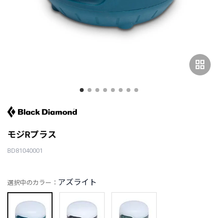
grid_view
モジRプラス
BD81040001
アズライト
選択中のカラー：