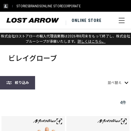
STORIES
BRANDS
ONLINE STORE
CORPORATE
ONLINE STORE
株式会社ロストアローの輸入代理店業務は2026年8月末をもって終了し、株式会社
ホーム
>
メトリウス
>
ビレイグローブ
ブルーシープが承継いたします。
詳しくはこちら。
ビレイグローブ
絞り込み
並べ替え
4
件