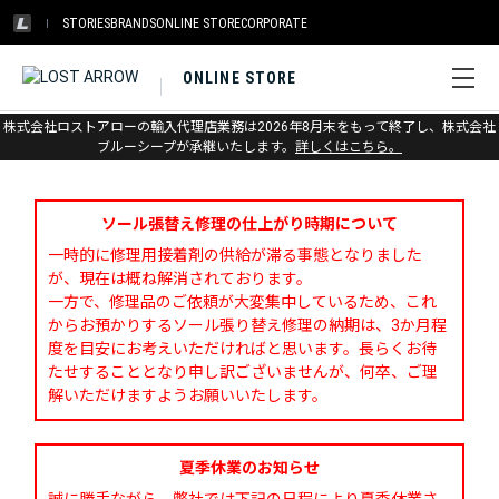
STORIES
BRANDS
ONLINE STORE
CORPORATE
ONLINE STORE
株式会社ロストアローの輸入代理店業務は2026年8月末をもって終了し、株式会社
お問い合わせ
ブルーシープが承継いたします。
詳しくはこちら。
ソール張替え修理の仕上がり時期について
一時的に修理用接着剤の供給が滞る事態となりました
が、現在は概ね解消されております。
一方で、修理品のご依頼が大変集中しているため、これ
からお預かりするソール張り替え修理の納期は、3か月程
度を目安にお考えいただければと思います。長らくお待
たせすることとなり申し訳ございませんが、何卒、ご理
解いただけますようお願いいたします。
夏季休業のお知らせ