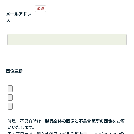
メールアドレ
ス
画像送信
修理・不具合時は、
製品全体の画像
と
不具合箇所の画像
をお願
いいたします。
アップロード可能な画像ファイルの拡張子は、jpg/jpeg/pngの