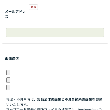
メールアドレ
ス
画像送信
修理・不具合時は、
製品全体の画像
と
不具合箇所の画像
をお願
いいたします。
アップロード可能な画像ファイルの拡張子は、jpg/jpeg/pngの