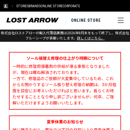
STORIES
BRANDS
ONLINE STORE
CORPORATE
ONLINE STORE
株式会社ロストアローの輸入代理店業務は2026年8月末をもって終了し、株式会社
お問い合わせ
ブルーシープが承継いたします。
詳しくはこちら。
ソール張替え修理の仕上がり時期について
一時的に修理用接着剤の供給が滞る事態となりました
が、現在は概ね解消されております。
一方で、修理品のご依頼が大変集中しているため、これ
からお預かりするソール張り替え修理の納期は、3か月程
度を目安にお考えいただければと思います。長らくお待
たせすることとなり申し訳ございませんが、何卒、ご理
解いただけますようお願いいたします。
夏季休業のお知らせ