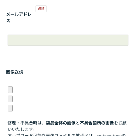
メールアドレ
ス
画像送信
修理・不具合時は、
製品全体の画像
と
不具合箇所の画像
をお願
いいたします。
アップロード可能な画像ファイルの拡張子は、jpg/jpeg/pngの