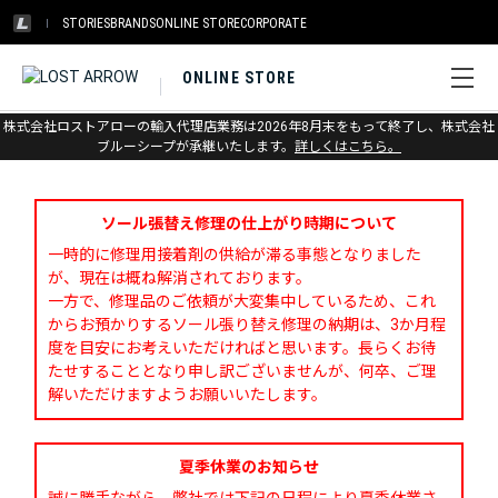
STORIES
BRANDS
ONLINE STORE
CORPORATE
ONLINE STORE
株式会社ロストアローの輸入代理店業務は2026年8月末をもって終了し、株式会社
お問い合わせ
ブルーシープが承継いたします。
詳しくはこちら。
ソール張替え修理の仕上がり時期について
一時的に修理用接着剤の供給が滞る事態となりました
が、現在は概ね解消されております。
一方で、修理品のご依頼が大変集中しているため、これ
からお預かりするソール張り替え修理の納期は、3か月程
度を目安にお考えいただければと思います。長らくお待
たせすることとなり申し訳ございませんが、何卒、ご理
解いただけますようお願いいたします。
夏季休業のお知らせ