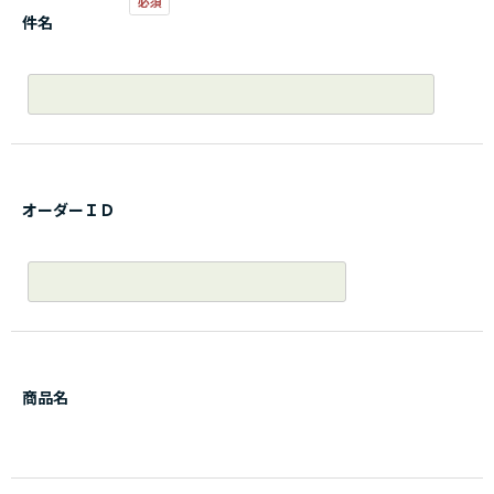
件名
オーダーＩＤ
商品名