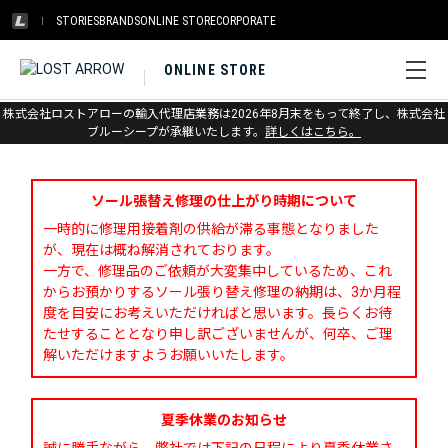
STORIES
BRANDS
ONLINE STORE
CORPORATE
ONLINE STORE
株式会社ロストアローの輸入代理店業務は2026年8月末をもって終了し、株式会社
お問い合わせ
ブルーシープが承継いたします。
詳しくはこちら。
ソール張替え修理の仕上がり時期について
一時的に修理用接着剤の供給が滞る事態となりました
が、現在は概ね解消されております。
一方で、修理品のご依頼が大変集中しているため、これ
からお預かりするソール張り替え修理の納期は、3か月程
度を目安にお考えいただければと思います。長らくお待
たせすることとなり申し訳ございませんが、何卒、ご理
解いただけますようお願いいたします。
夏季休業のお知らせ