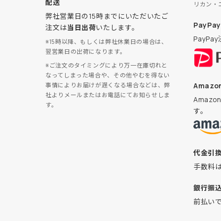
配送
リカン・
弊社営業日の15時までにいただいたご
PayPay
注文は
当日出荷
いたします。
PayP
※15時以降、もしくは弊社休業日の場合は、
翌営業日の出荷になります。
※ご注文のタイミングにより万一在庫切れと
なってしまった場合や、その他やむを得ない
Amazon
事情によりお届けが遅くなる場合などは、弊
社よりメールまたはお電話にてお知らせしま
Amaz
す。
す。
代金引
手数料
銀行振
前払い