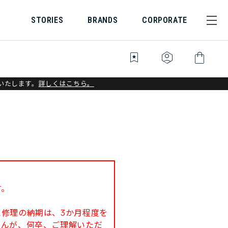
STORIES
BRANDS
CORPORATE
bookmark_star
identity_platform
shopping_bag
いたします。
詳しくはこちら。
す。
修理の納期は、3か月程度を
せんが、何卒、ご理解いただ