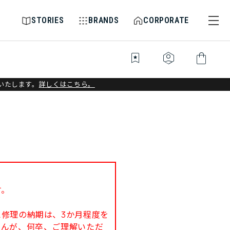
STORIES
BRANDS
CORPORATE
bookmark_star
identity_platform
shopping_bag
いたします。
詳しくはこちら。
す。
修理の納期は、3か月程度を
せんが、何卒、ご理解いただ