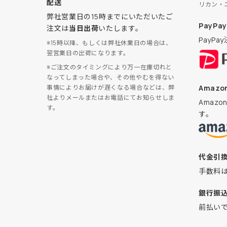
配送
リカン・
弊社営業日の15時までにいただいたご
PayPay
注文は
当日出荷
いたします。
PayP
※15時以降、もしくは弊社休業日の場合は、
翌営業日の出荷になります。
※ご注文のタイミングにより万一在庫切れと
なってしまった場合や、その他やむを得ない
Amazon
事情によりお届けが遅くなる場合などは、弊
社よりメールまたはお電話にてお知らせしま
Amaz
す。
す。
代金引
手数料
銀行振
前払い