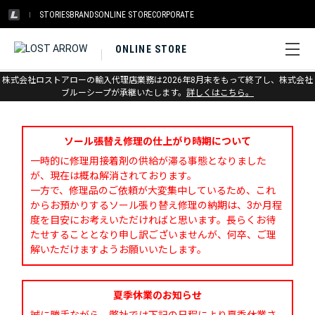
STORIES
BRANDS
ONLINE STORE
CORPORATE
ONLINE STORE
株式会社ロストアローの輸入代理店業務は2026年8月末をもって終了し、株式会社
お問い合わせ
ブルーシープが承継いたします。
詳しくはこちら。
ソール張替え修理の仕上がり時期について
一時的に修理用接着剤の供給が滞る事態となりました
が、現在は概ね解消されております。
一方で、修理品のご依頼が大変集中しているため、これ
からお預かりするソール張り替え修理の納期は、3か月程
度を目安にお考えいただければと思います。長らくお待
たせすることとなり申し訳ございませんが、何卒、ご理
解いただけますようお願いいたします。
夏季休業のお知らせ