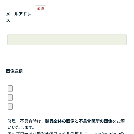
メールアドレ
ス
画像送信
修理・不具合時は、
製品全体の画像
と
不具合箇所の画像
をお願
いいたします。
アップロード可能な画像ファイルの拡張子は、jpg/jpeg/pngの