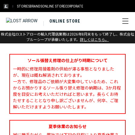
STORIES
BRANDS
ONLINE STORE
CORPORATE
ONLINE STORE
株式会社ロストアローの輸入代理店業務は2026年8月末をもって終了し、株式会社
お問い合わせ
ブルーシープが承継いたします。
詳しくはこちら。
ソール張替え修理の仕上がり時期について
一時的に修理用接着剤の供給が滞る事態となりました
が、現在は概ね解消されております。
一方で、修理品のご依頼が大変集中しているため、これ
からお預かりするソール張り替え修理の納期は、3か月程
度を目安にお考えいただければと思います。長らくお待
たせすることとなり申し訳ございませんが、何卒、ご理
解いただけますようお願いいたします。
夏季休業のお知らせ