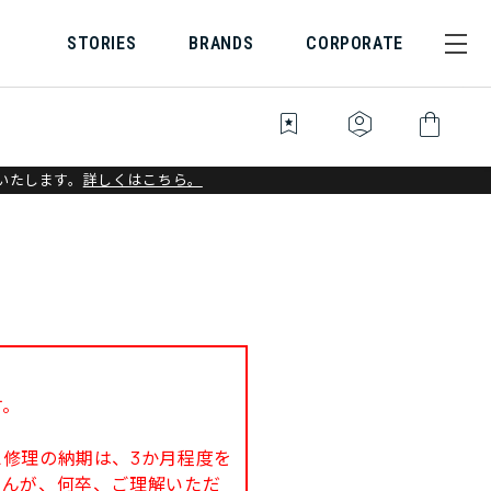
STORIES
BRANDS
CORPORATE
bookmark_star
identity_platform
shopping_bag
いたします。
詳しくはこちら。
す。
修理の納期は、3か月程度を
せんが、何卒、ご理解いただ