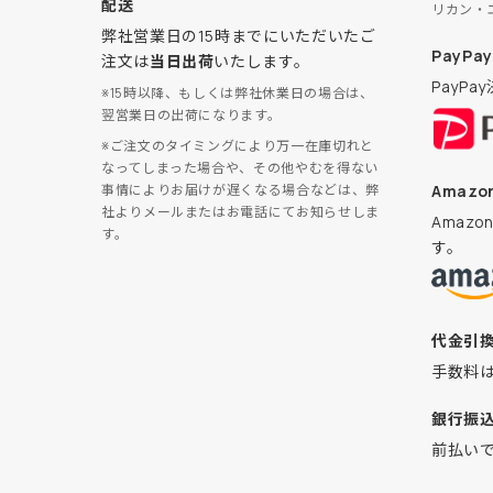
配送
リカン・
弊社営業日の15時までにいただいたご
PayPay
注文は
当日出荷
いたします。
PayP
※15時以降、もしくは弊社休業日の場合は、
翌営業日の出荷になります。
※ご注文のタイミングにより万一在庫切れと
なってしまった場合や、その他やむを得ない
Amazon
事情によりお届けが遅くなる場合などは、弊
社よりメールまたはお電話にてお知らせしま
Amaz
す。
す。
代金引
手数料
銀行振
前払い