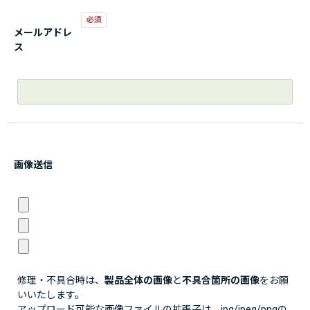
メールアドレ
ス
画像送信
修理・不具合時は、
製品全体の画像
と
不具合箇所の画像
をお願
いいたします。
アップロード可能な画像ファイルの拡張子は、jpg/jpeg/pngの