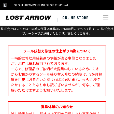
STORIES
BRANDS
ONLINE STORE
CORPORATE
ONLINE STORE
株式会社ロストアローの輸入代理店業務は2026年8月末をもって終了し、株式会社
お問い合わせ
ブルーシープが承継いたします。
詳しくはこちら。
ソール張替え修理の仕上がり時期について
一時的に修理用接着剤の供給が滞る事態となりました
が、現在は概ね解消されております。
一方で、修理品のご依頼が大変集中しているため、これ
からお預かりするソール張り替え修理の納期は、3か月程
度を目安にお考えいただければと思います。長らくお待
たせすることとなり申し訳ございませんが、何卒、ご理
解いただけますようお願いいたします。
夏季休業のお知らせ