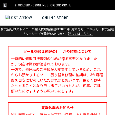
STORIES
BRANDS
ONLINE STORE
CORPORATE
ONLINE STORE
株式会社ロストアローの輸入代理店業務は2026年8月末をもって終了し、株式会社
お問い合わせ
ブルーシープが承継いたします。
詳しくはこちら。
ソール張替え修理の仕上がり時期について
一時的に修理用接着剤の供給が滞る事態となりました
が、現在は概ね解消されております。
一方で、修理品のご依頼が大変集中しているため、これ
からお預かりするソール張り替え修理の納期は、3か月程
度を目安にお考えいただければと思います。長らくお待
たせすることとなり申し訳ございませんが、何卒、ご理
解いただけますようお願いいたします。
夏季休業のお知らせ