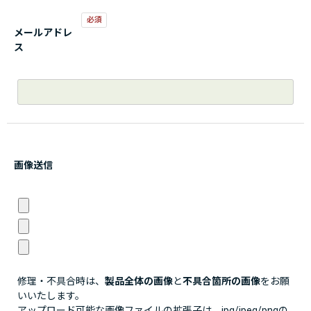
メールアドレ
ス
画像送信
修理・不具合時は、
製品全体の画像
と
不具合箇所の画像
をお願
いいたします。
アップロード可能な画像ファイルの拡張子は、jpg/jpeg/pngの