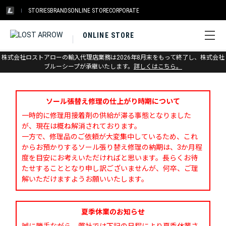
STORIES
BRANDS
ONLINE STORE
CORPORATE
ONLINE STORE
株式会社ロストアローの輸入代理店業務は2026年8月末をもって終了し、株式会社
お問い合わせ
ブルーシープが承継いたします。
詳しくはこちら。
ソール張替え修理の仕上がり時期について
一時的に修理用接着剤の供給が滞る事態となりました
が、現在は概ね解消されております。
一方で、修理品のご依頼が大変集中しているため、これ
からお預かりするソール張り替え修理の納期は、3か月程
度を目安にお考えいただければと思います。長らくお待
たせすることとなり申し訳ございませんが、何卒、ご理
解いただけますようお願いいたします。
夏季休業のお知らせ