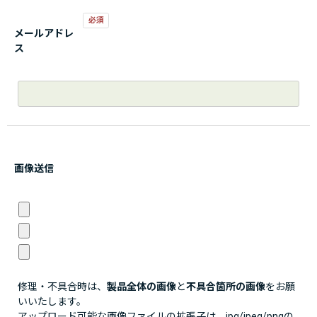
メールアドレ
ス
画像送信
修理・不具合時は、
製品全体の画像
と
不具合箇所の画像
をお願
いいたします。
アップロード可能な画像ファイルの拡張子は、jpg/jpeg/pngの