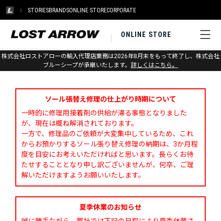
STORIES
BRANDS
ONLINE STORE
CORPORATE
ONLINE STORE
株式会社ロストアローの輸入代理店業務は2026年8月末をもって終了し、株式会社
お問い合わせ
ブルーシープが承継いたします。
詳しくはこちら。
ソール張替え修理の仕上がり時期について
一時的に修理用接着剤の供給が滞る事態となりました
が、現在は概ね解消されております。
一方で、修理品のご依頼が大変集中しているため、これ
からお預かりするソール張り替え修理の納期は、3か月程
度を目安にお考えいただければと思います。長らくお待
たせすることとなり申し訳ございませんが、何卒、ご理
解いただけますようお願いいたします。
夏季休業のお知らせ