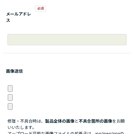
メールアドレ
ス
画像送信
修理・不具合時は、
製品全体の画像
と
不具合箇所の画像
をお願
いいたします。
アップロード可能な画像ファイルの拡張子は、jpg/jpeg/pngの