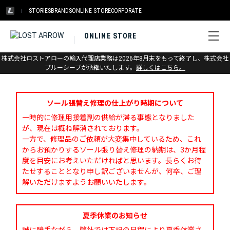
STORIES
BRANDS
ONLINE STORE
CORPORATE
ONLINE STORE
株式会社ロストアローの輸入代理店業務は2026年8月末をもって終了し、株式会社
お問い合わせ
ブルーシープが承継いたします。
詳しくはこちら。
ソール張替え修理の仕上がり時期について
一時的に修理用接着剤の供給が滞る事態となりました
が、現在は概ね解消されております。
一方で、修理品のご依頼が大変集中しているため、これ
からお預かりするソール張り替え修理の納期は、3か月程
度を目安にお考えいただければと思います。長らくお待
たせすることとなり申し訳ございませんが、何卒、ご理
解いただけますようお願いいたします。
夏季休業のお知らせ