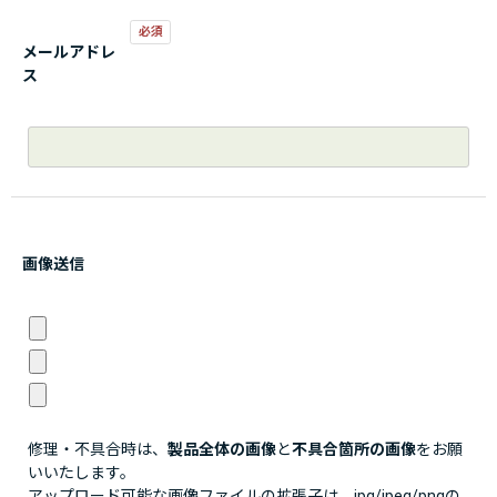
メールアドレ
ス
画像送信
修理・不具合時は、
製品全体の画像
と
不具合箇所の画像
をお願
いいたします。
アップロード可能な画像ファイルの拡張子は、jpg/jpeg/pngの