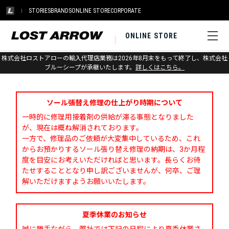
STORIES
BRANDS
ONLINE STORE
CORPORATE
ONLINE STORE
株式会社ロストアローの輸入代理店業務は2026年8月末をもって終了し、株式会社
お問い合わせ
ブルーシープが承継いたします。
詳しくはこちら。
ソール張替え修理の仕上がり時期について
一時的に修理用接着剤の供給が滞る事態となりました
が、現在は概ね解消されております。
一方で、修理品のご依頼が大変集中しているため、これ
からお預かりするソール張り替え修理の納期は、3か月程
度を目安にお考えいただければと思います。長らくお待
たせすることとなり申し訳ございませんが、何卒、ご理
解いただけますようお願いいたします。
夏季休業のお知らせ