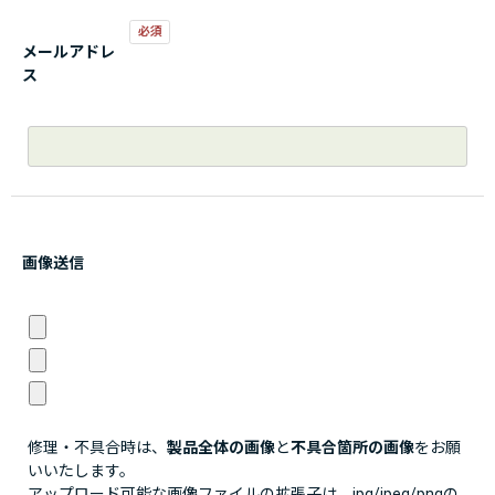
メールアドレ
ス
画像送信
修理・不具合時は、
製品全体の画像
と
不具合箇所の画像
をお願
いいたします。
アップロード可能な画像ファイルの拡張子は、jpg/jpeg/pngの