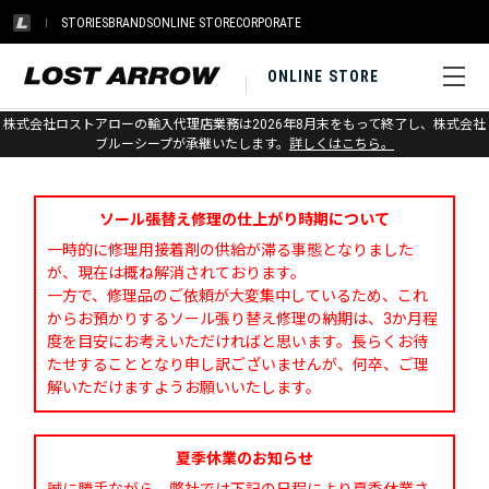
STORIES
BRANDS
ONLINE STORE
CORPORATE
ONLINE STORE
株式会社ロストアローの輸入代理店業務は2026年8月末をもって終了し、株式会社
お問い合わせ
ブルーシープが承継いたします。
詳しくはこちら。
ソール張替え修理の仕上がり時期について
一時的に修理用接着剤の供給が滞る事態となりました
が、現在は概ね解消されております。
一方で、修理品のご依頼が大変集中しているため、これ
からお預かりするソール張り替え修理の納期は、3か月程
度を目安にお考えいただければと思います。長らくお待
たせすることとなり申し訳ございませんが、何卒、ご理
解いただけますようお願いいたします。
夏季休業のお知らせ