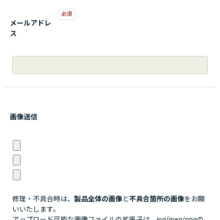
メールアドレ
ス
画像送信
修理・不具合時は、
製品全体の画像
と
不具合箇所の画像
をお願
いいたします。
アップロード可能な画像ファイルの拡張子は、jpg/jpeg/pngの